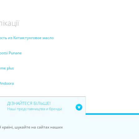
ікації
ость из Китая:тунговое масло
ootsi Punane
ime plus
indoora
ДІЗНАЙТЕСЯ БІЛЬШЕ!
Наші представництва и бренди
й країні, шукайте на сайтах наших