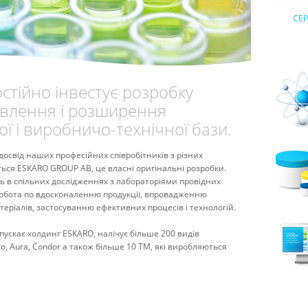
СЕР
тійно інвестує розробку
овлення і розширення
ї і виробничо-технічної бази.
освід наших професійних співробітників з різних
ється ESKARO GROUP AB, це власні оригінальні розробки.
ть в спільних дослідженнях з лабораторіями провідних
робота по вдосконаленню продукції, впровадженню
еріалів, застосуванню ефективних процесів і технологій.
пускає холдинг ESKARO, налічує більше 200 видів
ro, Aura, Condor а також більше 10 ТМ, які виробляються