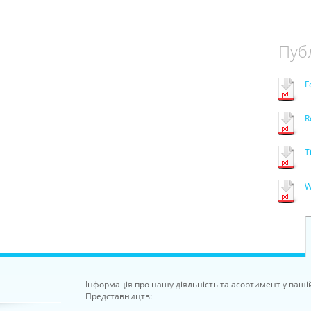
Публ
Г
R
T
W
Інформація про нашу діяльність та асортимент у ваші
Представництв: