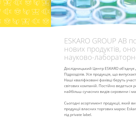
ESKARO GROUP AB пос
нових продуктів, он
науково-лабораторно
Дослідницький Центр ESKARO об'єднує д
Підрозділів. Уся продукція, що випуска
Наші кваліфіковані фахівці беруть учас
світових компаній. Постійно ведеться 
найбільш сучасних видів сировини і мат
Сьогодні асортимент продукції, який ви
продукції власних торгових марок: Eska
під private label.