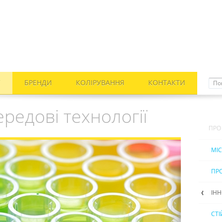
С
БРЕНДИ
КОЛІРУВАННЯ
КОНТАКТИ
ередові технології
ПРО
МІС
ПРО
ІНН
CТ