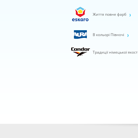
Життя повне фарб
В кольорі Півночі
Традиції німецької якост