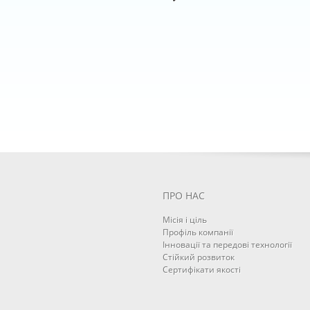
ПРО НАС
Місія і ціль
Профіль компанії
Інновації та передові технології
Cтійкий розвиток
Сертифікати якості