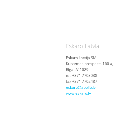
Eskaro Latvia
Eskaro Latvija SIA
Kurzemes prospekts 160 a,
Rīga LV-1029
tel. +371 7703038
fax +371 7702487
eskaro@apollo.lv
www.eskaro.lv