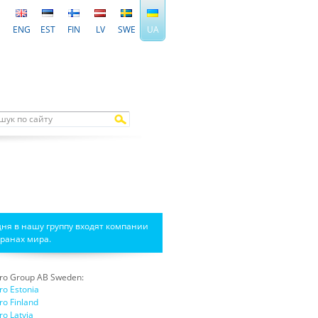
ENG
EST
FIN
LV
SWE
UA
дня в нашу группу входят компании
транах мира.
ro Group AB Sweden:
ro Estonia
ro Finland
ro Latvia