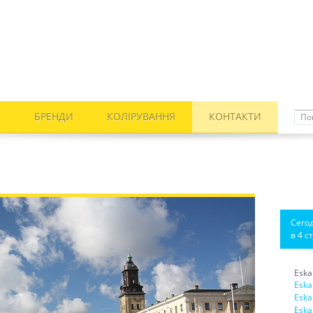
С
БРЕНДИ
КОЛІРУВАННЯ
КОНТАКТИ
Сего
в 4 с
Eska
Eska
Eska
Eska