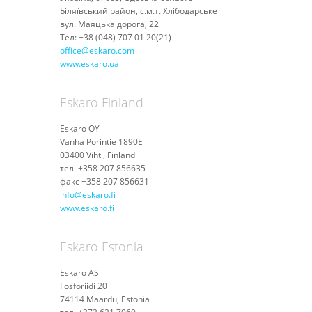
Біляївський район, с.м.т. Хлібодарське
вул. Маяцька дорога, 22
Тел: +38 (048) 707 01 20(21)
office@eskaro.com
www.eskaro.ua
Eskaro Finland
Eskaro OY
Vanha Porintie 1890E
03400 Vihti, Finland
тел. +358 207 856635
факс +358 207 856631
info@eskaro.fi
www.eskaro.fi
Eskaro Estonia
Eskaro AS
Fosforiidi 20
74114 Maardu, Estonia