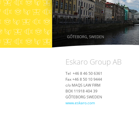
Eskaro Group AB
Tel +46 8 46 50 6361
Fax +46 8 50 10 9444
c/о MAQS LAW FIRM
BOX 11918 404 39
GŐTEBORG SWEDEN
www.eskaro.com