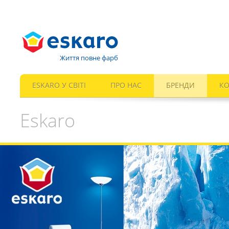
Життя повне фарб
ESKARO У СВІТІ
ПРО НАС
БРЕНДИ
КО
Eskaro