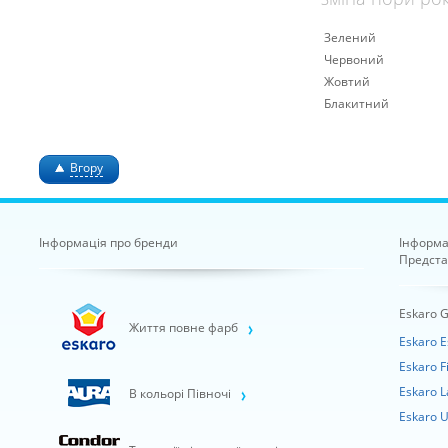
Зелений
Червоний
Жовтий
Блакитний
Вгору
Інформація про бренди
Інформа
Предста
Eskaro 
Життя повне фарб
Eskaro E
Eskaro F
Eskaro L
В кольорі Півночі
Eskaro U