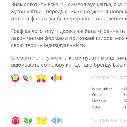
Знак логотипу Eskaro - символізує квітка, яка 
Бутон квітки - передвісник народження нової 
втілена філософія безперервного оновлення ж
Графіка логотипу підкреслює багатогранність 
лаконічними формами приховані широкі можл
свою творчу індивідуальність.
Елементи знаку можна комбінувати в ряд симв
відбивають смислову концепцію бренду Eskar
Чотири стихії
Бутон квітки
- В
Листя
- З
Метелик
- П
Риба
- В
Чотири життєс
зміна пори ро